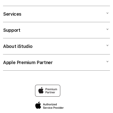
Services
SENANG303
SLOT GACOR
Support
AppleCare+
SLOT THAILAND
Corporate
SLOT ONLINE
About iStudio
My Account
SENANG303
SITUS GACOR
Collection & Delivery
Elush Service Provider
LINK GACOR
Apple Premium Partner
About Us
Returns & Exchanges
Financing Options
SLOT88
Find an iStudio near you
Contact Us
Trade-in
SLOT
Why Shop at iStudio
FAQ
Travellerâ€™s Reservation
Elush Corporate Website
Privacy Policy
Site Terms of Use