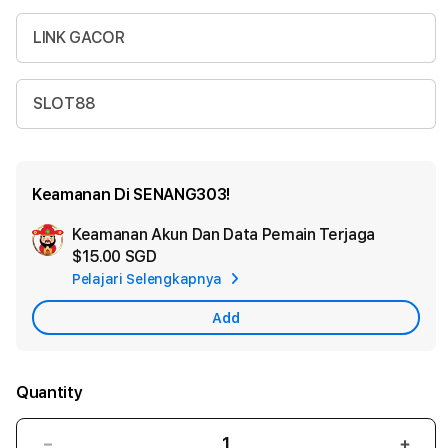
LINK GACOR
SLOT88
Keamanan Di SENANG303!
Keamanan Akun Dan Data Pemain Terjaga
Ad
$15.00 SGD
App
Pelajari Selengkapnya
Car
Add
Quantity