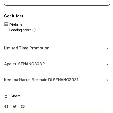
Decrease
Incr
quantity
quant
for
for
Get it fast
SENANG303
SEN
GACOR
GAC
Pickup
:
:
Loading store
INFO
INFO
SITUS
SITU
SLOT
SLO
Limited Time Promotion
GAMPANG
GAM
MENANG
MEN
SERVER
SER
Apa Itu SENANG303 ?
JEPANG
JEP
LUAR
LUA
NEGERI
NEGE
Kenapa Harus Bermain Di SENANG303?
TERPERCAYA
TER
Share