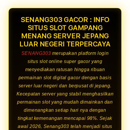
SENANG303 GACOR : INFO
SITUS SLOT GAMPANG
MENANG SERVER JEPANG
LUAR NEGERI TERPERCAYA
SENANG303
merupakan platform login
situs slot online super gacor yang
menyediakan ratusan hingga ribuan
permainan slot digital gacor dengan basis
server luar negeri dan berpusat di jepang.
Kecepatan server yang stabil menghasilkan
permainan slot yang mudah dimainkan dan
dimenangkan setiap hari nya dengan
tingkat kemenangan mencapai 98%. Sejak
awal 2026, Senang303 telah menjadi situs