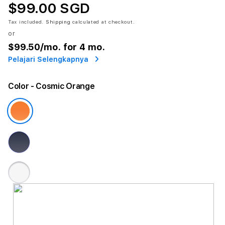
$99.00 SGD
Tax included.
Shipping
calculated at checkout.
or
$99.50
/mo. for 4 mo.
Pelajari Selengkapnya
Color
- Cosmic Orange