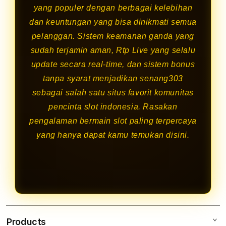
yang populer dengan berbagai kelebihan
dan keuntungan yang bisa dinikmati semua
pelanggan. Sistem keamanan ganda yang
sudah terjamin aman, Rtp Live yang selalu
update secara real-time, dan sistem bonus
tanpa syarat menjadikan senang303
sebagai salah satu situs favorit komunitas
pencinta slot indonesia. Rasakan
pengalaman bermain slot paling terpercaya
yang hanya dapat kamu temukan disini.
Products