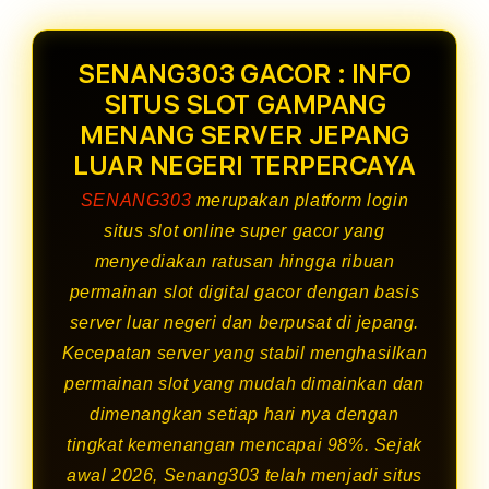
SENANG303 GACOR : INFO
SITUS SLOT GAMPANG
MENANG SERVER JEPANG
LUAR NEGERI TERPERCAYA
SENANG303
merupakan platform login
situs slot online super gacor yang
menyediakan ratusan hingga ribuan
permainan slot digital gacor dengan basis
server luar negeri dan berpusat di jepang.
Kecepatan server yang stabil menghasilkan
permainan slot yang mudah dimainkan dan
dimenangkan setiap hari nya dengan
tingkat kemenangan mencapai 98%. Sejak
awal 2026, Senang303 telah menjadi situs