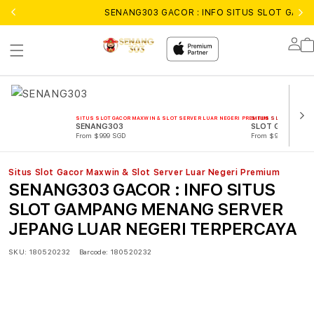
SENANG303 GACOR : INFO SITUS SLOT GAMP
Lo
in
SITUS SLOT GACOR MAXWIN & SLOT SERVER LUAR NEGERI PREMIUM
SITUS SLOT GACOR M
SENANG303
SLOT GACOR
From $999 SGD
From $999 SGD
Situs Slot Gacor Maxwin & Slot Server Luar Negeri Premium
SENANG303 GACOR : INFO SITUS
SLOT GAMPANG MENANG SERVER
JEPANG LUAR NEGERI TERPERCAYA
SKU:
180520232
Barcode:
180520232