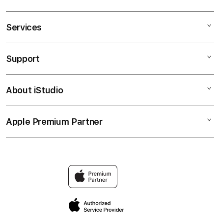
Services
SENANG303
SLOT GACOR
Support
AppleCare+
SLOT THAILAND
Corporate
SLOT ONLINE
About iStudio
My Account
SENANG303
SITUS GACOR
Collection & Delivery
Elush Service Provider
LINK GACOR
Apple Premium Partner
About Us
Returns & Exchanges
Financing Options
SLOT88
Find an iStudio near you
Contact Us
Trade-in
SLOT
Why Shop at iStudio
FAQ
Travellerâ€™s Reservation
Elush Corporate Website
Privacy Policy
Site Terms of Use