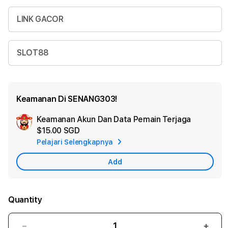
LINK GACOR
SLOT88
Keamanan Di SENANG303!
Keamanan Akun Dan Data Pemain Terjaga
Ad
$15.00 SGD
App
Pelajari Selengkapnya
Car
Add
Quantity