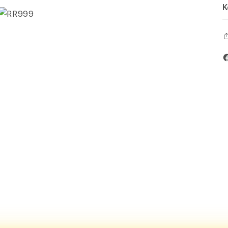
K
Open
media
7
in
modal
Open
media
9