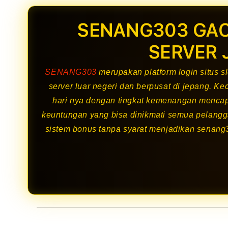
in
modal
SENANG303 GAC
SERVER 
SENANG303
merupakan platform login situs s
server luar negeri dan berpusat di jepang. 
hari nya dengan tingkat kemenangan mencap
keuntungan yang bisa dinikmati semua pelangg
sistem bonus tanpa syarat menjadikan senang3