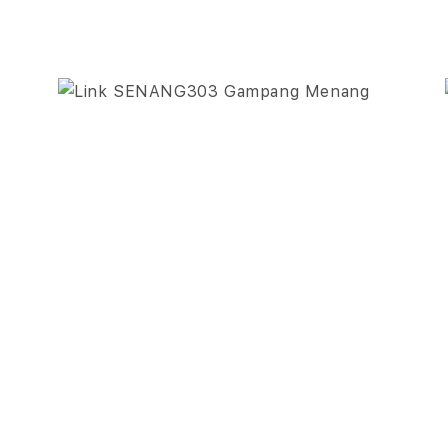
Open
media
4
in
modal