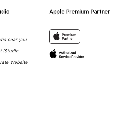
udio
Apple Premium Partner
udio near you
 iStudio
rate Website