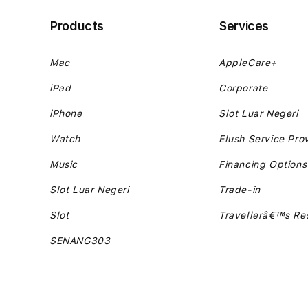
Products
Services
Mac
AppleCare+
iPad
Corporate
iPhone
Slot Luar Negeri
Watch
Elush Service Pro
Music
Financing Options
Slot Luar Negeri
Trade-in
Slot
Travellerâ€™s Re
SENANG303