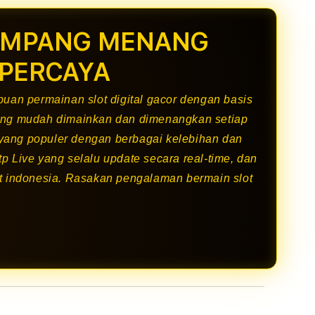
GAMPANG MENANG
RPERCAYA
buan permainan slot digital gacor dengan basis
 yang mudah dimainkan dan dimenangkan setiap
yang populer dengan berbagai kelebihan dan
Live yang selalu update secara real-time, dan
ot indonesia. Rasakan pengalaman bermain slot