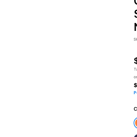
S
T
o
$
P
C