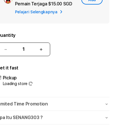
Pemain Terjaga
$15.00 SGD
Apple
Pelajari Selengkapnya
Care
uantity
Decrease
Increase
quantity
quantity
for
for
et it fast
SENANG303
SENANG303
GACOR
GACOR
Pickup
:
:
Loading store
INFO
INFO
SITUS
SITUS
SLOT
SLOT
imited Time Promotion
GAMPANG
GAMPANG
MENANG
MENANG
SERVER
SERVER
pa Itu SENANG303 ?
JEPANG
JEPANG