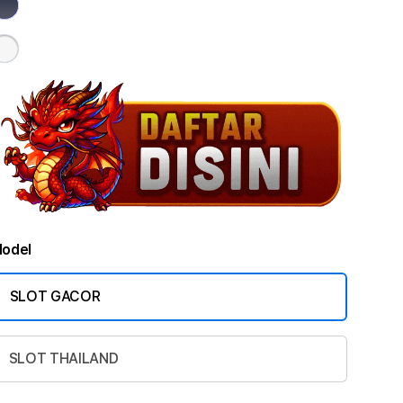
odel
SLOT GACOR
SLOT THAILAND