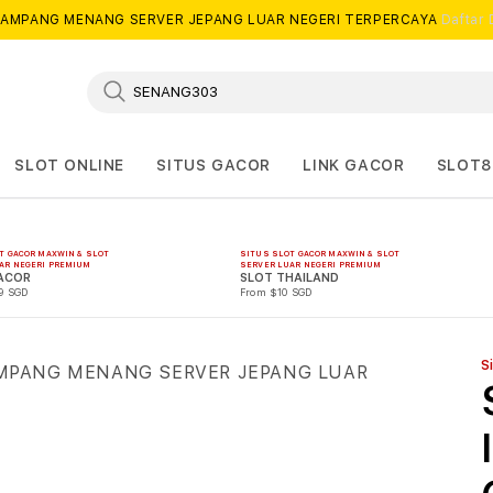
 GAMPANG MENANG SERVER JEPANG LUAR NEGERI TERPERCAYA
Daftar D
SLOT ONLINE
SITUS GACOR
LINK GACOR
SLOT8
T GACOR MAXWIN & SLOT
SITUS SLOT GACOR MAXWIN & SLOT
AR NEGERI PREMIUM
SERVER LUAR NEGERI PREMIUM
ACOR
SLOT THAILAND
9 SGD
From $10 SGD
S