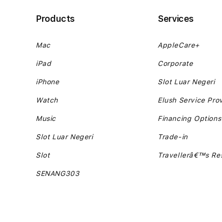
Products
Services
Mac
AppleCare+
iPad
Corporate
iPhone
Slot Luar Negeri
Watch
Elush Service Pro
Music
Financing Options
Slot Luar Negeri
Trade-in
Slot
Travellerâ€™s Re
SENANG303