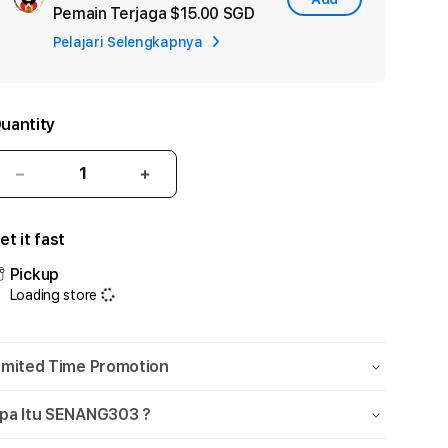
Pemain Terjaga
$15.00 SGD
Apple
Pelajari Selengkapnya
Care
uantity
Decrease
Increase
quantity
quantity
for
for
et it fast
SENANG303
SENANG303
GACOR
GACOR
Pickup
:
:
Loading store
INFO
INFO
SITUS
SITUS
SLOT
SLOT
imited Time Promotion
GAMPANG
GAMPANG
MENANG
MENANG
SERVER
SERVER
pa Itu SENANG303 ?
JEPANG
JEPANG