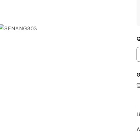
Open
media
5
Q
in
modal
G
L
A