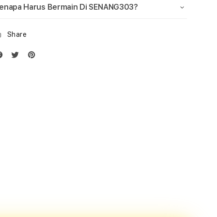
LUAR
LUAR
enapa Harus Bermain Di SENANG303?
NEGERI
NEGERI
TERPERCAYA
TERPERCAYA
Share