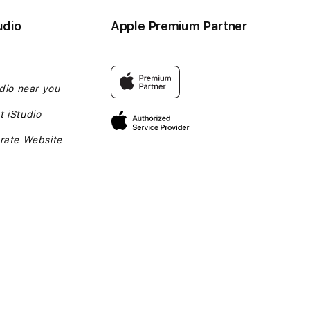
udio
Apple Premium Partner
udio near you
 iStudio
rate Website