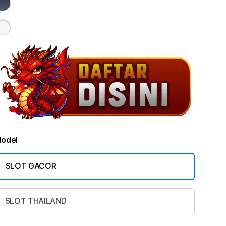
odel
SLOT GACOR
SLOT THAILAND