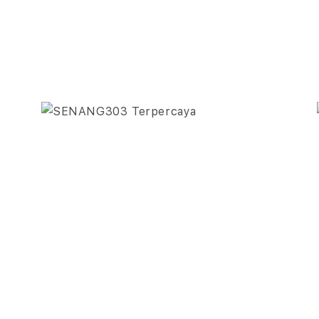
Open
media
2
in
modal