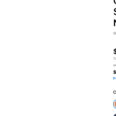
S
T
o
$
P
C