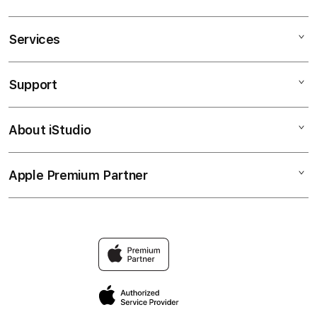
Services
SENANG303
SLOT GACOR
Support
AppleCare+
SLOT THAILAND
Corporate
SLOT ONLINE
About iStudio
My Account
SENANG303
SITUS GACOR
Collection & Delivery
Elush Service Provider
LINK GACOR
Apple Premium Partner
About Us
Returns & Exchanges
Financing Options
SLOT88
Find an iStudio near you
Contact Us
Trade-in
SLOT
Why Shop at iStudio
FAQ
Travellerâ€™s Reservation
Elush Corporate Website
Privacy Policy
Site Terms of Use