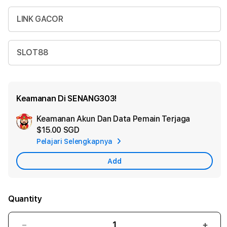
LINK GACOR
SLOT88
Keamanan Di SENANG303!
Keamanan Akun Dan Data Pemain Terjaga
Ad
$15.00 SGD
App
Pelajari Selengkapnya
Car
Add
Quantity