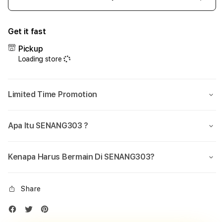
Decrease
Incr
quantity
quant
for
for
Get it fast
SENANG303
SEN
GACOR
GAC
Pickup
:
:
Loading store
INFO
INFO
SITUS
SITU
SLOT
SLO
Limited Time Promotion
GAMPANG
GAM
MENANG
MEN
SERVER
SER
Apa Itu SENANG303 ?
JEPANG
JEP
LUAR
LUA
NEGERI
NEGE
Kenapa Harus Bermain Di SENANG303?
TERPERCAYA
TER
Share