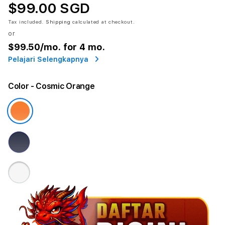
$99.00 SGD
Tax included.
Shipping
calculated at checkout.
or
$99.50
/mo. for 4 mo.
Pelajari Selengkapnya
Color
- Cosmic Orange