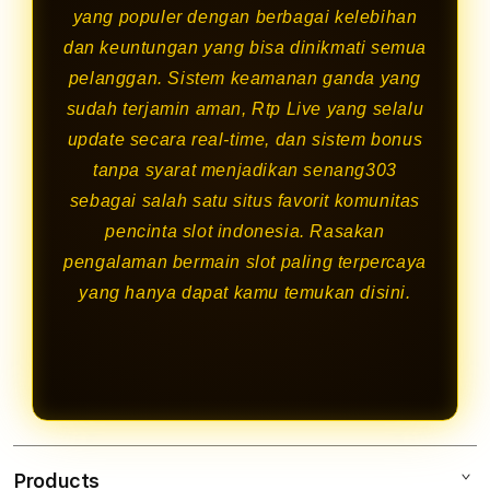
yang populer dengan berbagai kelebihan
dan keuntungan yang bisa dinikmati semua
pelanggan. Sistem keamanan ganda yang
sudah terjamin aman, Rtp Live yang selalu
update secara real-time, dan sistem bonus
tanpa syarat menjadikan senang303
sebagai salah satu situs favorit komunitas
pencinta slot indonesia. Rasakan
pengalaman bermain slot paling terpercaya
yang hanya dapat kamu temukan disini.
Products