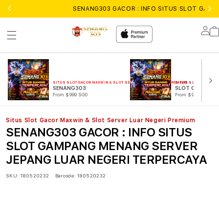
SENANG303 GACOR : INFO SITUS SLOT GAMP
Lo
in
SITUS SLOT GACOR MAXWIN & SLOT SERVER LUAR NEGERI PREMIUM
SITUS SLOT GACOR M
SENANG303
SLOT GACOR
From $999 SGD
From $999 SGD
Situs Slot Gacor Maxwin & Slot Server Luar Negeri Premium
SENANG303 GACOR : INFO SITUS
SLOT GAMPANG MENANG SERVER
JEPANG LUAR NEGERI TERPERCAYA
SKU:
180520232
Barcode:
180520232