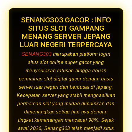
SENANG303 GACOR : INFO
SITUS SLOT GAMPANG
MENANG SERVER JEPANG
LUAR NEGERI TERPERCAYA
SENANG303
merupakan platform login
situs slot online super gacor yang
menyediakan ratusan hingga ribuan
permainan slot digital gacor dengan basis
server luar negeri dan berpusat di jepang.
Kecepatan server yang stabil menghasilkan
permainan slot yang mudah dimainkan dan
dimenangkan setiap hari nya dengan
tingkat kemenangan mencapai 98%. Sejak
awal 2026, Senang303 telah menjadi situs