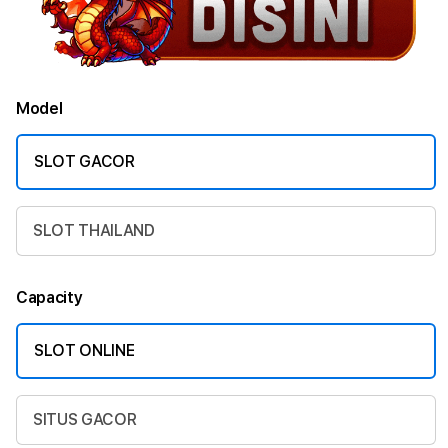
Model
SLOT GACOR
SLOT THAILAND
Capacity
SLOT ONLINE
SITUS GACOR