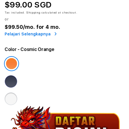
$99.00 SGD
Tax included.
Shipping
calculated at checkout.
or
$99.50
/mo. for 4 mo.
Pelajari Selengkapnya
Color
- Cosmic Orange