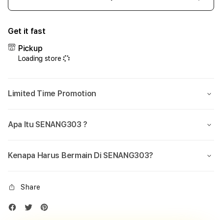
Decrease
Incr
quantity
quant
for
for
Get it fast
SENANG303
SEN
GACOR
GAC
Pickup
:
:
Loading store
INFO
INFO
SITUS
SITU
SLOT
SLO
Limited Time Promotion
GAMPANG
GAM
MENANG
MEN
SERVER
SER
Apa Itu SENANG303 ?
JEPANG
JEP
LUAR
LUA
NEGERI
NEGE
Kenapa Harus Bermain Di SENANG303?
TERPERCAYA
TER
Share