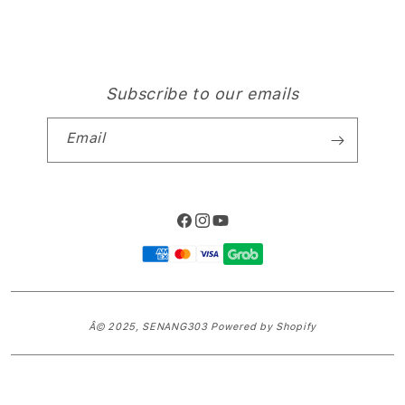
Subscribe to our emails
Email
Facebook
Instagram
YouTube
Payment
methods
Â© 2025,
SENANG303
Powered by Shopify