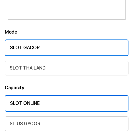
Model
SLOT GACOR
SLOT THAILAND
Capacity
SLOT ONLINE
SITUS GACOR