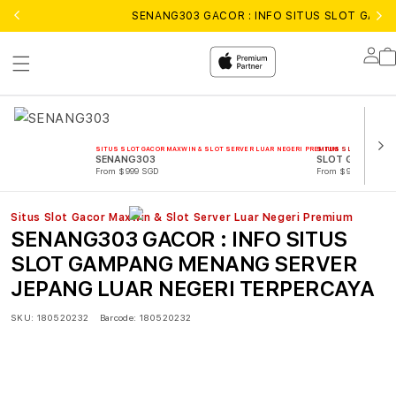
SENANG303 GACOR : INFO SITUS SLOT GAMP
Lo
in
SITUS SLOT GACOR MAXWIN & SLOT SERVER LUAR NEGERI PREMIUM
SITUS SLOT GACOR M
SENANG303
SLOT GACOR
From $999 SGD
From $999 SGD
Situs Slot Gacor Maxwin & Slot Server Luar Negeri Premium
SENANG303 GACOR : INFO SITUS
SLOT GAMPANG MENANG SERVER
JEPANG LUAR NEGERI TERPERCAYA
SKU:
180520232
Barcode:
180520232