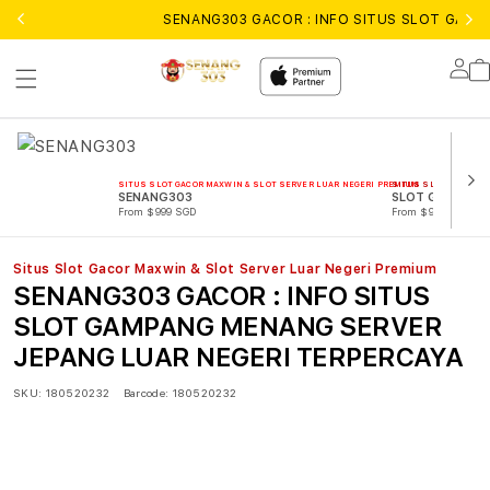
SENANG303 GACOR : INFO SITUS SLOT GAMP
Lo
in
SITUS SLOT GACOR MAXWIN & SLOT SERVER LUAR NEGERI PREMIUM
SITUS SLOT GACOR M
SENANG303
SLOT GACOR
From $999 SGD
From $999 SGD
Situs Slot Gacor Maxwin & Slot Server Luar Negeri Premium
SENANG303 GACOR : INFO SITUS
SLOT GAMPANG MENANG SERVER
JEPANG LUAR NEGERI TERPERCAYA
SKU:
180520232
Barcode:
180520232