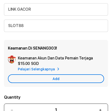
LINK GACOR
SLOT88
Keamanan Di SENANG303!
Keamanan Akun Dan Data Pemain Terjaga
Ad
$15.00 SGD
App
Pelajari Selengkapnya
Car
Add
Quantity