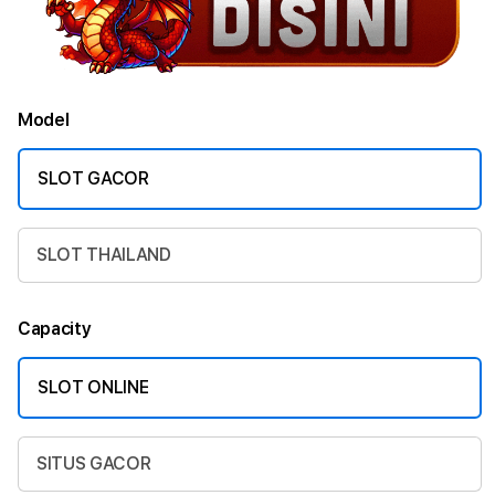
Model
SLOT GACOR
SLOT THAILAND
Capacity
SLOT ONLINE
SITUS GACOR