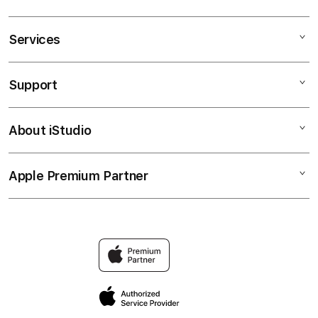
Services
SENANG303
SLOT GACOR
Support
AppleCare+
SLOT THAILAND
Corporate
SLOT ONLINE
About iStudio
My Account
SENANG303
SITUS GACOR
Collection & Delivery
Elush Service Provider
LINK GACOR
Apple Premium Partner
About Us
Returns & Exchanges
Financing Options
SLOT88
Find an iStudio near you
Contact Us
Trade-in
SLOT
Why Shop at iStudio
FAQ
Travellerâ€™s Reservation
Elush Corporate Website
Privacy Policy
Site Terms of Use