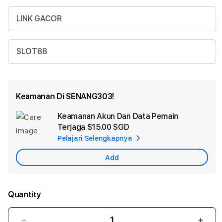
LINK GACOR
SLOT88
Keamanan Di SENANG303!
Keamanan Akun Dan Data Pemain
Ad
Terjaga
$15.00 SGD
App
Pelajari Selengkapnya
Car
Add
Quantity