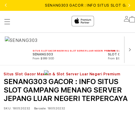
SENANG303 GACOR : INFO SITUS SLOT GAMP
Lo
in
SITUS SLOT GACOR MAXWIN & SLOT SERVER LUAR NEGERI PREMIUM
SITUS SLOT GACOR M
SENANG303
SLOT GACOR
From $999 SGD
From $999 SGD
Situs Slot Gacor Maxwin & Slot Server Luar Negeri Premium
SENANG303 GACOR : INFO SITUS
SLOT GAMPANG MENANG SERVER
JEPANG LUAR NEGERI TERPERCAYA
SKU:
180520232
Barcode:
180520232