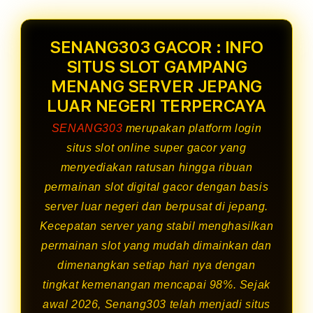
SENANG303 GACOR : INFO
SITUS SLOT GAMPANG
MENANG SERVER JEPANG
LUAR NEGERI TERPERCAYA
SENANG303
merupakan platform login
situs slot online super gacor yang
menyediakan ratusan hingga ribuan
permainan slot digital gacor dengan basis
server luar negeri dan berpusat di jepang.
Kecepatan server yang stabil menghasilkan
permainan slot yang mudah dimainkan dan
dimenangkan setiap hari nya dengan
tingkat kemenangan mencapai 98%. Sejak
awal 2026, Senang303 telah menjadi situs