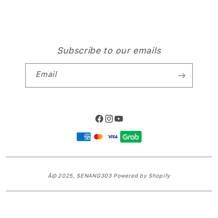
Subscribe to our emails
Email
Facebook
Instagram
YouTube
Payment
methods
Â© 2025,
SENANG303
Powered by Shopify