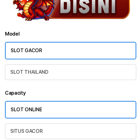
Model
SLOT GACOR
SLOT THAILAND
Capacity
SLOT ONLINE
SITUS GACOR