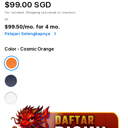
$99.00 SGD
Tax included.
Shipping
calculated at checkout.
or
$99.50
/mo. for 4 mo.
Pelajari Selengkapnya
Color
- Cosmic Orange