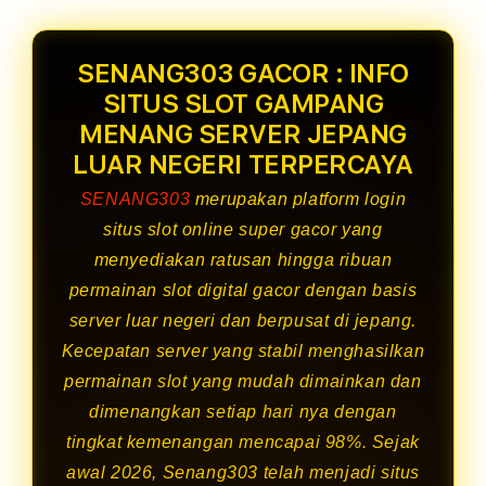
SENANG303 GACOR : INFO
SITUS SLOT GAMPANG
MENANG SERVER JEPANG
LUAR NEGERI TERPERCAYA
SENANG303
merupakan platform login
situs slot online super gacor yang
menyediakan ratusan hingga ribuan
permainan slot digital gacor dengan basis
server luar negeri dan berpusat di jepang.
Kecepatan server yang stabil menghasilkan
permainan slot yang mudah dimainkan dan
dimenangkan setiap hari nya dengan
tingkat kemenangan mencapai 98%. Sejak
awal 2026, Senang303 telah menjadi situs