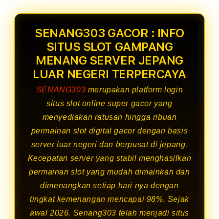
SENANG303 GACOR : INFO
SITUS SLOT GAMPANG
MENANG SERVER JEPANG
LUAR NEGERI TERPERCAYA
SENANG303
merupakan platform login
situs slot online super gacor yang
menyediakan ratusan hingga ribuan
permainan slot digital gacor dengan basis
server luar negeri dan berpusat di jepang.
Kecepatan server yang stabil menghasilkan
permainan slot yang mudah dimainkan dan
dimenangkan setiap hari nya dengan
tingkat kemenangan mencapai 98%. Sejak
awal 2026, Senang303 telah menjadi situs