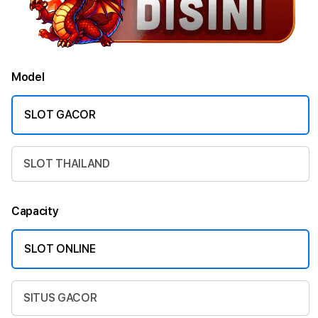
Model
SLOT GACOR
SLOT THAILAND
Capacity
SLOT ONLINE
SITUS GACOR