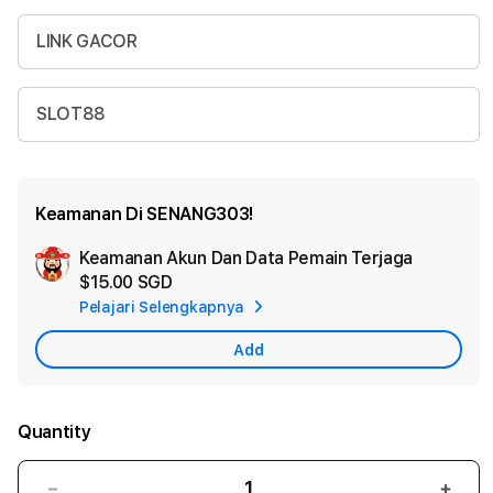
LINK GACOR
SLOT88
Keamanan Di SENANG303!
Keamanan Akun Dan Data Pemain Terjaga
Ad
$15.00 SGD
App
Pelajari Selengkapnya
Car
Add
Quantity