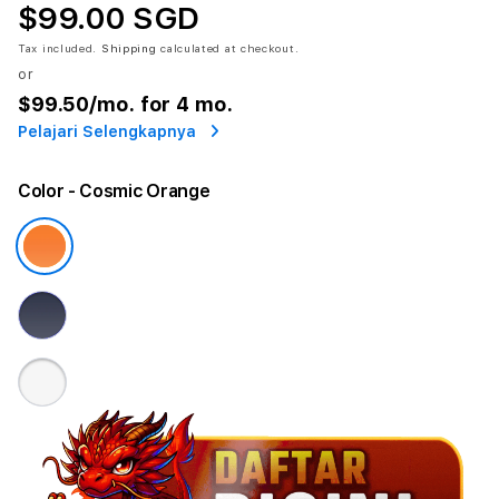
$99.00 SGD
Tax included.
Shipping
calculated at checkout.
or
$99.50
/mo. for 4 mo.
Pelajari Selengkapnya
Color
- Cosmic Orange